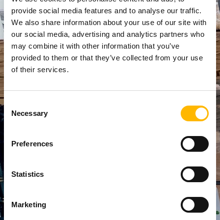
provide social media features and to analyse our traffic.
We also share information about your use of our site with
Une plus
our social media, advertising and analytics partners who
may combine it with other information that you’ve
grande
provided to them or that they’ve collected from your use
transparence
of their services.
de la
Réduction
chaîne
Consent
des coûts
Necessary
Selection
d'approvisionnement
Minimiser les
Preferences
Visibilité de
retards,
bout en
réduire les
bout: ; Le
déchets et
Statistics
suivi en
diminuer les
temps réel
dépenses
offre une
opérationnell
Marketing
visibilité
es grâce à un