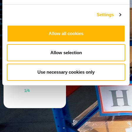
complète
suivi proactif
tout au long
et à des
de la chaîne
Settings
prévisions
d'approvision
précises.
nement, ce
qui permet
Allow all cookies
d'améliorer la
prise de
décision et la
Allow selection
responsabilit
é.
Use necessary cookies only
1
/
4