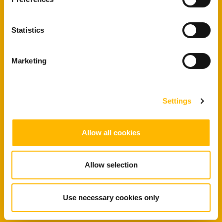
Fortschrittliche
Statistics
Kohlenstoff-
Nanoröhrchen-
Marketing
Technologie
mit der besten Empfindlichkeit auf dem
Settings
Markt
Allow all cookies
Umfassendes
maschinelles Lernen
Allow selection
Tool verkürzt die Markteinführungszeit
Use necessary cookies only
von Jahren auf Monate