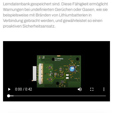
Lerndatenbank gespeichert sind. Diese Fähigkeit ermöglicht
Warnungen bei undefinierten Gerüchen oder Gasen, wie sie
beispielsweise mit Bränden von Lithiumbatterien in
Verbindung gebracht werden, und gewährleistet so einen
proaktiven Sicherheitsansatz.