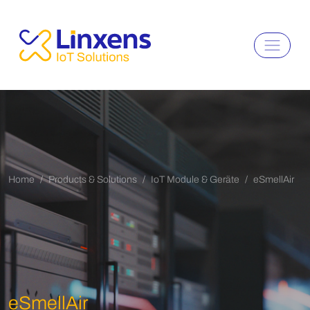
Home
Products & Solutions
IoT Module & Geräte
eSmellAir
eSmellAir