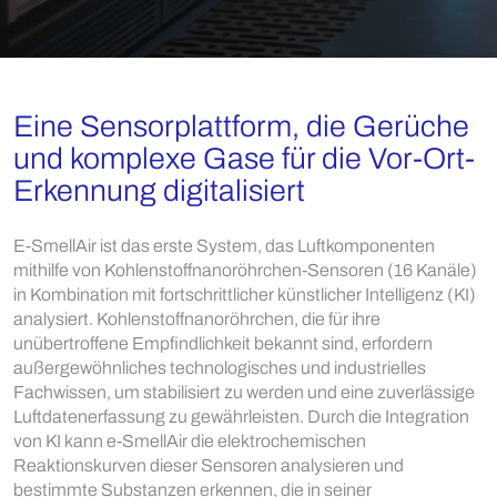
Eine Sensorplattform, die Gerüche
und komplexe Gase für die Vor-Ort-
Erkennung digitalisiert
E-SmellAir ist das erste System, das Luftkomponenten
mithilfe von Kohlenstoffnanoröhrchen-Sensoren (16 Kanäle)
in Kombination mit fortschrittlicher künstlicher Intelligenz (KI)
analysiert. Kohlenstoffnanoröhrchen, die für ihre
unübertroffene Empfindlichkeit bekannt sind, erfordern
außergewöhnliches technologisches und industrielles
Fachwissen, um stabilisiert zu werden und eine zuverlässige
Luftdatenerfassung zu gewährleisten. Durch die Integration
von KI kann e-SmellAir die elektrochemischen
Reaktionskurven dieser Sensoren analysieren und
bestimmte Substanzen erkennen, die in seiner