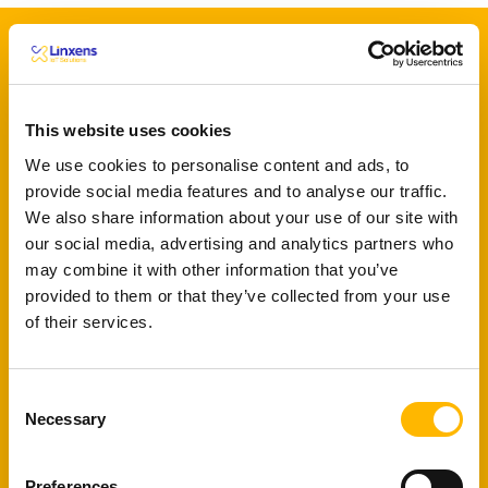
Key features
This website uses cookies
Lernen – modellieren –
We use cookies to personalise content and ads, to
provide social media features and to analyse our traffic.
erkennen
We also share information about your use of our site with
our social media, advertising and analytics partners who
Jegliche Gerüche oder Gase für Ihre
may combine it with other information that you’ve
Anwendung
provided to them or that they’ve collected from your use
of their services.
Eine Matrix aus 16
Rezeptoren
Consent
Necessary
Selection
erzeugt spezifische Muster, die mit maschinellem Lernen
erkannt werden können.
Preferences