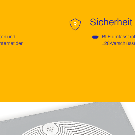
Sicherheit
ten und
BLE umfasst rob
nternet der
128-Verschlüss