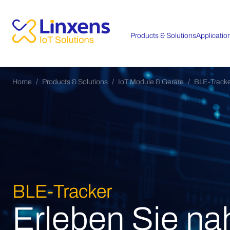
Products & Solutions
Applicatio
Home
Products & Solutions
IoT Module & Geräte
BLE-Tracke
BLE-Tracker
Erleben Sie na