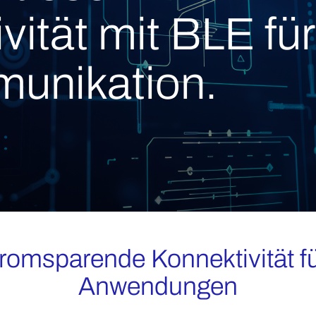
ität mit BLE für
munikation.
stromsparende Konnektivität für
Anwendungen