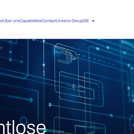
ns
Über uns
Capabilities
Contact
Linxens Group
DE
r
htlose