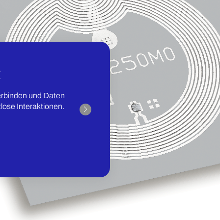
t
Verlängerte 
erbinden und Daten
Der geringe Stromverbrau
lose Interaktionen.
sorgt dafür, dass Ihre Ger