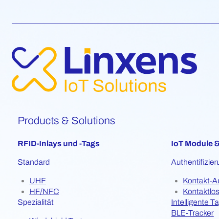
Products & Solutions
RFID-Inlays und -Tags
IoT Module &
Standard
Authentifizi
UHF
Kontakt-A
HF/NFC
Kontaktlo
Spezialität
Intelligente T
BLE-Tracker